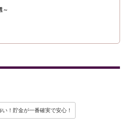
選～
怖い！貯金が一番確実で安心！