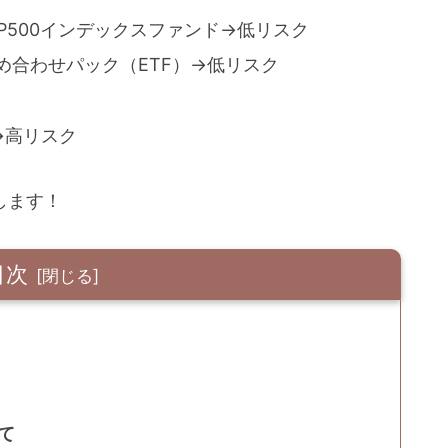
&P500インデックスファンド→低リスク
め合わせパック（ETF）→低リスク
→高リスク
します！
目次
て