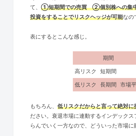
て、
①短期間での売買 ②個別株への集
投資をすることでリスクヘッジが可能
なの
表にするとこんな感じ。
期間
高リスク
短期間
低リスク
長期間
市場
もちろん、
低リスクだからと言って絶対に
ださい。衰退市場に連動するインデックス
らんでいく一方なので、どういった市場に