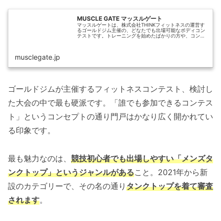
MUSCLE GATE マッスルゲート
マッスルゲートは、株式会社THINKフィットネスの運営す
るゴールドジム主催の、どなたでも出場可能なボディコン
テストです。トレーニングを始めたばかりの方や、コンテ
スト初心者の方が出場しやすい大会というコンセプトのも
と運営しております。
musclegate.jp
ゴールドジムが主催するフィットネスコンテスト、検討し
た大会の中で最も硬派です。「誰でも参加できるコンテス
ト」というコンセプトの通り門戸はかなり広く開かれてい
る印象です。
最も魅力なのは、
競技初心者でも出場しやすい「メンズタ
ンクトップ」というジャンルがある
こと。2021年から新
設のカテゴリーで、その名の通り
タンクトップを着て審査
されます
。