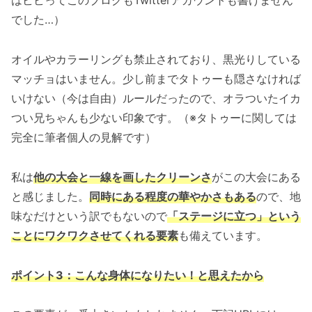
はビビってこのブログもTwitterアカウントも書けません
でした…）
オイルやカラーリングも禁止されており、黒光りしている
マッチョはいません。少し前までタトゥーも隠さなければ
いけない（今は自由）ルールだったので、オラついたイカ
つい兄ちゃんも少ない印象です。（※タトゥーに関しては
完全に筆者個人の見解です）
私は
他の大会と一線を画したクリーンさ
がこの大会にある
と感じました。
同時にある程度の華やかさもある
ので、地
味なだけという訳でもないので
「ステージに立つ」という
ことにワクワクさせてくれる要素
も備えています。
ポイント3：こんな身体になりたい！と思えたから