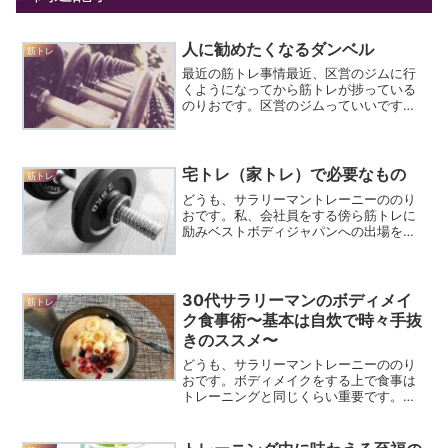
人に勧めたくなるダンベル
筋トレ
最近の筋トレ事情最近、区営のジムに行
くようになってから筋トレが捗っている
のりおです。区営のジムっていいですよ
ね。1回400円という破格の値段でそこそ
この機材でのトレーニングができます。
会員登録も不要です。私営のジムだと会
員証発行手数料に1,...
宅トレ（家トレ）で必要なもの
筋トレ
どうも、サラリーマントレーニーののり
おです。私、会社員をする傍ら筋トレに
励みベストボディジャパンへの出場を目
指す30代男性です。できることなら24時
間ジムに通って筋トレをやりまくりたい
のですが、共働きということもあり妻と
協力して家事をしなく...
30代サラリーマンのボディメイ
筋トレ
ク食事術〜基本は自炊で時々手抜
きのススメ〜
どうも、サラリーマントレーニーののり
おです。ボディメイクをする上で食事は
トレーニングと同じくらい重要です。ト
レーニングをするためにはエネルギーが
必要ですし、トレーニングで傷ついた筋
肉を修復し大きくするためには材料とな