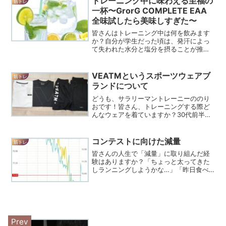
トレーニング中に味わえる至福の
筋トレ
るタンパク質は必須です。...
一杯〜GrorG COMPLETE EAA
全味試したら美味しすぎた〜
皆さんはトレーニング中は何を飲みます
か？自分が学生だった頃は、発汗によっ
て失われた水分と塩分を摂ることが推奨
されていました。アクエリアスやポカリ
スエットといったスポーツドリンクは定
番でした。しかし、最近では筋トレ業界
VEATMというスポーツウェアブ
筋トレ
でトレーニング中に摂るサ...
ランドについて
どうも、サラリーマントレーニーののり
おです！皆さん、トレーニングする際ど
んなウェアを着ていますか？30代前半の
おじさんトレーニーである私は特にこだ
わりもなく昔フットサルをしていた時に
着ていた服やGUのスポーツウェアを着て
コンテストに向けた減量
筋トレ
いました。若い人たち...
皆さんの人生で「減量」に取り組んだ経
験はありますか？「ちょっと太ってきた
しランニングしようかな…」「昨日食べ
すぎたし今日は食べる量をちょっと減ら
そうかな」「炭水化物を取ると太るから
ご飯は食べないでおこう」上記のように
ちょっと体重や体型が気に...