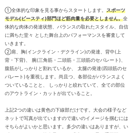
①全体的な印象を見る事からスタートします。
スポーツ
モデル(ビースティ)部門ほど筋肉量を必要としません。
全
体的な肉体の発達状態、バランスの取れたスタイル、自信
に満ちた堂々 とした舞台上のパフォーマンスを審査して
いきます。
②肩、胸(インクライン・デクライン)の発達、背中(上
背・下背)、 腕(三角筋・二頭筋・三頭筋のセパレート)、
腹筋がしっかりと割れているか、 太腿の発達(四頭筋のセ
パレート)を重視します。尚且つ、各部位がバランスよく
ついていることと、 しっかりと絞れていて、全ての部位
のアウトライン・カットが出ていること。
上記2つの違いは黄色の下線部だけです。大会の様子など
ネットで写真が出ていますので違いのイメージを掴むには
そちらがよいかと思います。多少の違いはありますが、い