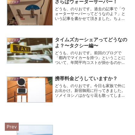
「Pretender」とかハマっていました。
さらばウォーターサーバー！
サブスク
かといってそこからオフィシ...
どうも、のりおです。過去の記事で「ウ
ォーターサーバーってどうなのよ？」と
いう記事を書かせて頂きました。ちょっ
と見出しのやり方とか分かっていなかっ
た頃の記事なので、少し恥ずかしいです
ね。（また書き直します！）こちらの記
事の中で結論としてウォー...
タイムズカーシェアってどうなの
サブスク
よ？〜タクシー編〜
どうも、のりおです。前回のブログで
「都内でマイカーを持つ」ということに
ついて、年間平均コストが掛かるのかに
ついて解説させて頂きました。スバル レ
ヴォーグを標準装備で月3万円の駐車場を
契約して保有したとして、全く乗らなく
携帯料金どうしていますか？
サブスク
ても年間平均70万円近...
どうも、のりおです。今日も家族で外に
お出かけ。新宿御苑に行ってきました。
ソメイヨシノはかなり花も散ってしまっ
ていましたが八重桜はモリモリ咲いてい
ました。本当にきれいですよね。春は気
温も過ごしやすく、桜もきれいで最高の
季節！八重桜に興奮する上...