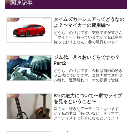
関連記事
タイムズカーシェアってどうなの
サブスク
よ？〜マイカーの費用編〜
どうも、のりおです。突然ですが皆さん
「マイカー」持っていますか？私は車を
持っておりません。巷で流行りのタイム
ズのカーシェアリングサービスを使って
います。今回は使用していて感じること
をご紹介させて頂きます。前編ではマイ
ジム代、月々おいくらですか？
サブスク
カーを維持することで掛か...
Part2
どうも、のりおです。今日は前回の続き
ジム代についてです。コロナ禍で進むジ
ム離れ、運動離れコロナの影響で皆様の
生活も一変したのではないでしょうか。
在宅ワークの定着や外出自粛要請によっ
て家で過ごす時間がかなり増えているか
B’zの魅力について〜家でライブ
サブスク
と思います。街の中心部に...
を見るということ〜
皆さん、好きなアーティストはいます
か？私の妻は「特にいない」そうです。
アーティストで好きになるというより、
曲で好きになるようです。ちょっと前だ
とオフィシャル髭男dismの